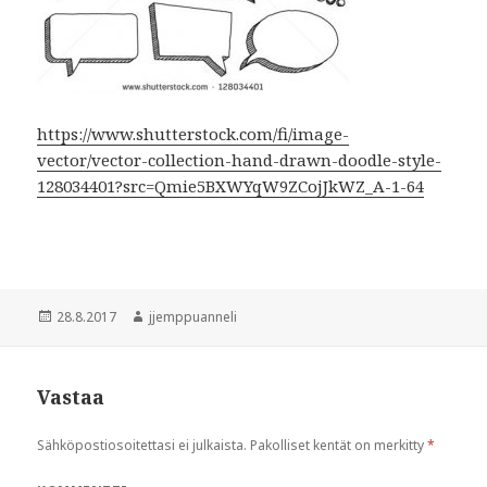
https://www.shutterstock.com/fi/image-
vector/vector-collection-hand-drawn-doodle-style-
128034401?src=Qmie5BXWYqW9ZCojJkWZ_A-1-64
Julkaistu
28.8.2017
Kirjoittaja
jjemppuanneli
Vastaa
Sähköpostiosoitettasi ei julkaista.
Pakolliset kentät on merkitty
*