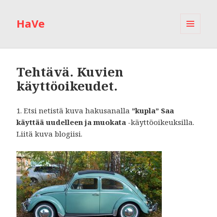
HaVe
VALIKKO
JA
VIMPAIMET
Tehtävä. Kuvien
käyttöoikeudet.
1. Etsi netistä kuva hakusanalla
”kupla”
Saa
käyttää uudelleen ja muokata
-käyttöoikeuksilla.
Liitä kuva blogiisi.