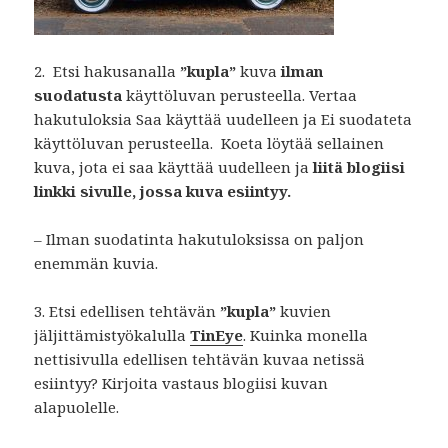
2. Etsi hakusanalla
”kupla”
kuva
ilman
suodatusta
käyttöluvan perusteella. Vertaa
hakutuloksia Saa käyttää uudelleen ja Ei suodateta
käyttöluvan perusteella. Koeta löytää sellainen
kuva, jota ei saa käyttää uudelleen ja
liitä blogiisi
linkki sivulle, jossa kuva esiintyy.
– Ilman suodatinta hakutuloksissa on paljon
enemmän kuvia.
3.
Etsi edellisen tehtävän
”kupla”
kuvien
jäljittämistyökalulla
TinEye
. Kuinka monella
nettisivulla edellisen tehtävän kuvaa netissä
esiintyy? Kirjoita vastaus blogiisi kuvan
alapuolelle.