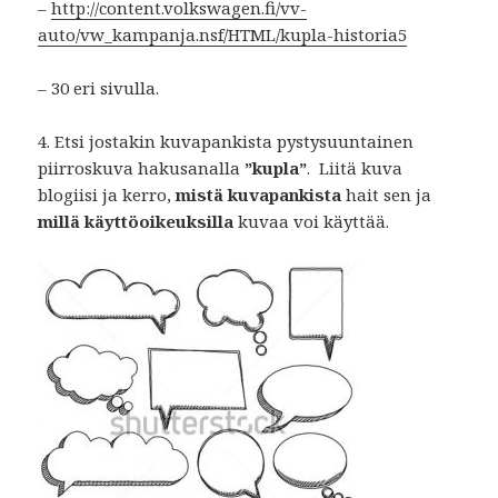
–
http://content.volkswagen.fi/vv-
auto/vw_kampanja.nsf/HTML/kupla-historia5
– 30 eri sivulla.
4. Etsi jostakin kuvapankista pystysuuntainen
piirroskuva hakusanalla
”kupla”
. Liitä kuva
blogiisi ja kerro,
mistä kuvapankista
hait sen ja
millä käyttöoikeuksilla
kuvaa voi käyttää.